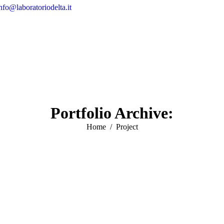
nfo@laboratoriodelta.it
Portfolio Archive:
Tu sei qui:
Home
Project